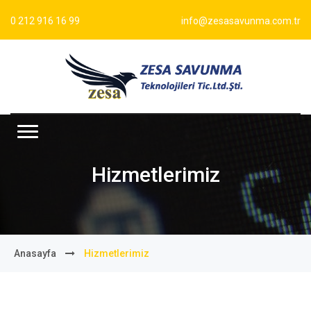
0 212 916 16 99
info@zesasavunma.com.tr
Hizmetlerimiz
Anasayfa
Hizmetlerimiz