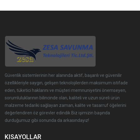
Güvenlik sistemlerinin her alanında aktif, başarılı ve güvenilir
özellikleriyle saygın, gelişen teknolojilerden maksimum istifade
eden, tüketici haklarını ve müşteri memnuniyetini önemseyen,
sorumluluklarının bilincinde olan, kaliteli ve uzun süreli ürün
malzeme tedariki sağlayan zaman, kalite ve tasarruf öğelerini
değerlendiren öz görevler edindik Biz işimizin başında
durduğumuz gibi sonunda da arkasındayız!
KISAYOLLAR